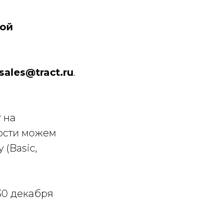
той
sales@tract.ru
.
 на
мости можем
 (Basic,
30 декабря