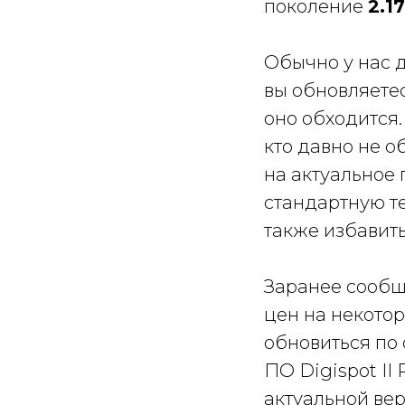
поколение
2.1
Обычно у нас д
вы обновляетес
оно обходится.
кто давно не об
на актуальное 
стандартную т
также избавить
Заранее сообща
цен на некото
обновиться по
ПО Digispot II
актуальной верс