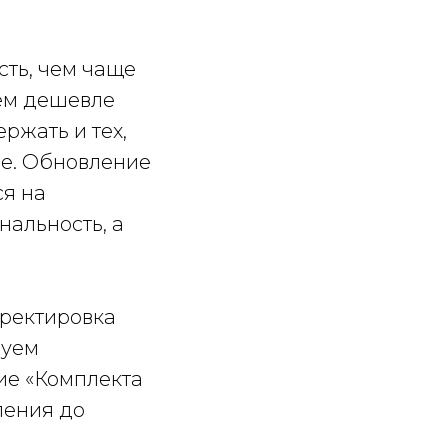
сть, чем чаще
тем дешевле
ржать и тех,
иже. Обновление
ся на
нальность, а
рректировка
дуем
ие «Комплекта
ления до