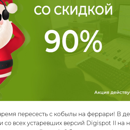
время пересесть с кобылы на феррари! В д
 со всех устаревших версий Digispot II на 