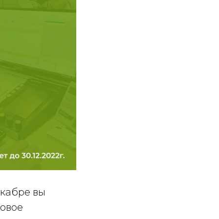
екабре вы
новое