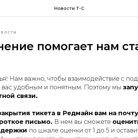
Новости Т-С
ОВОСТИ
ение помогает нам ст
зья! Нам важно, чтобы взаимодействие с п
я вас удобным и понятным. Поэтому мы
зап
тной связи.
закрытия тикета в Редмайн вам на почту
роткое письмо.
В нем вы сможете
оценит
ддержки
по шкале оценки от 1 до 5 и остави