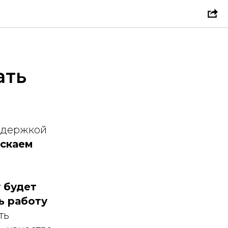
ать
оддержкой
ускаем
 будет
ь работу
ть