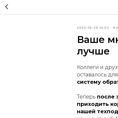
2026-05-20 14:02
Н
Ваше мн
лучше
Коллеги и дру
оставалось дл
систему обра
Теперь
после 
приходить ко
нашей техпо